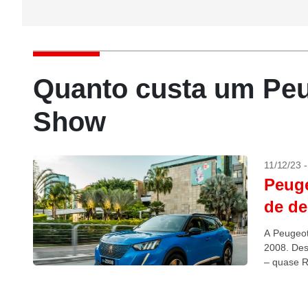
Quanto custa um Peu
Show
11/12/23 
Peuge
de d
A Peugeot
2008. Des
– quase R