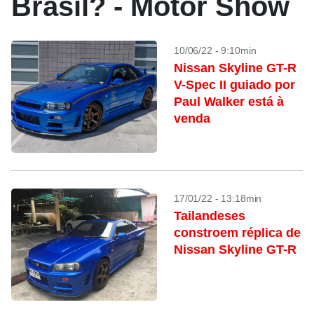
Brasil? - Motor Show
10/06/22 - 9:10min
Nissan Skyline GT-R
V-Spec II guiado por
Paul Walker está à
venda
17/01/22 - 13:18min
Tailandeses
constroem réplica de
Nissan Skyline GT-R