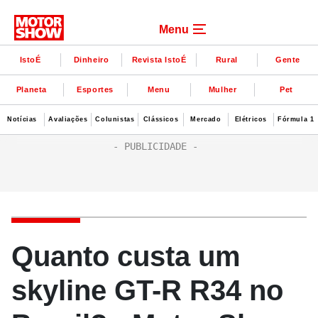
Menu
IstoÉ
Dinheiro
Revista IstoÉ
Rural
Gente
Planeta
Esportes
Menu
Mulher
Pet
Notícias
Avaliações
Colunistas
Clássicos
Mercado
Elétricos
Fórmula 1
Quanto custa um
skyline GT-R R34 no