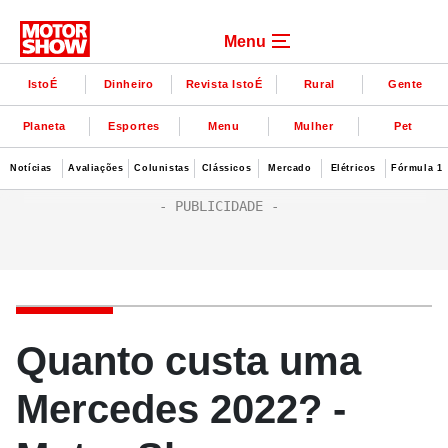
Menu
IstoÉ
Dinheiro
Revista IstoÉ
Rural
Gente
Planeta
Esportes
Menu
Mulher
Pet
Notícias
Avaliações
Colunistas
Clássicos
Mercado
Elétricos
Fórmula 1
Quanto custa uma
Mercedes 2022? -