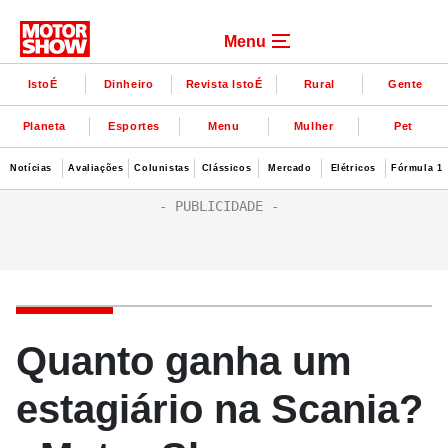
Menu
IstoÉ
Dinheiro
Revista IstoÉ
Rural
Gente
Planeta
Esportes
Menu
Mulher
Pet
Notícias
Avaliações
Colunistas
Clássicos
Mercado
Elétricos
Fórmula 1
Quanto ganha um
estagiário na Scania?