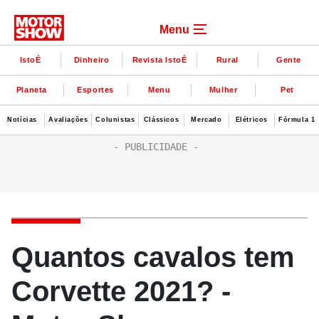
Menu
IstoÉ
Dinheiro
Revista IstoÉ
Rural
Gente
Planeta
Esportes
Menu
Mulher
Pet
Notícias
Avaliações
Colunistas
Clássicos
Mercado
Elétricos
Fórmula 1
Quantos cavalos tem
Corvette 2021? -