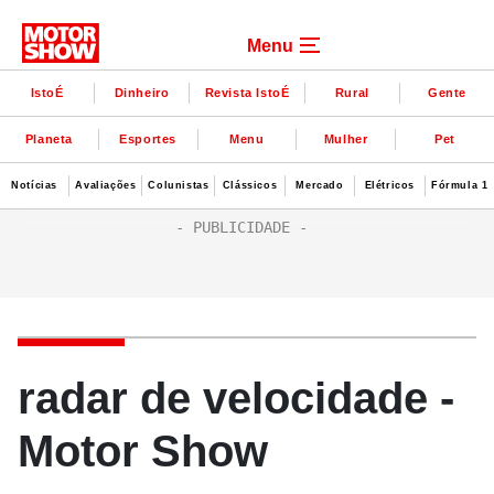
Menu
IstoÉ
Dinheiro
Revista IstoÉ
Rural
Gente
Planeta
Esportes
Menu
Mulher
Pet
Notícias
Avaliações
Colunistas
Clássicos
Mercado
Elétricos
Fórmula 1
radar de velocidade -
Motor Show