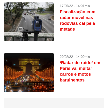
17/05/22 - 14:01min
Fiscalização com
radar móvel nas
rodovias cai pela
metade
20/02/22 - 14:00min
‘Radar de ruído’ em
Paris vai multar
carros e motos
barulhentos