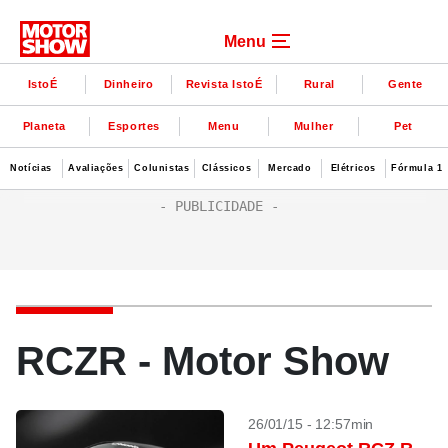
Menu
IstoÉ
Dinheiro
Revista IstoÉ
Rural
Gente
Planeta
Esportes
Menu
Mulher
Pet
Notícias
Avaliações
Colunistas
Clássicos
Mercado
Elétricos
Fórmula 1
RCZR - Motor Show
26/01/15 - 12:57min