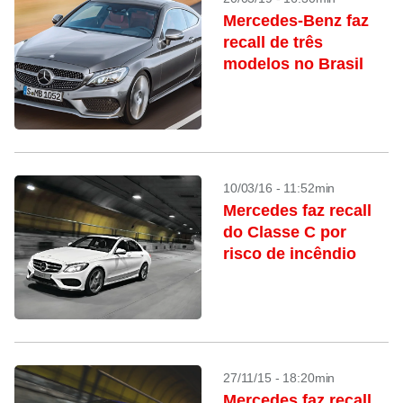
Mercedes-Benz faz
recall de três
modelos no Brasil
10/03/16 - 11:52min
Mercedes faz recall
do Classe C por
risco de incêndio
27/11/15 - 18:20min
Mercedes faz recall