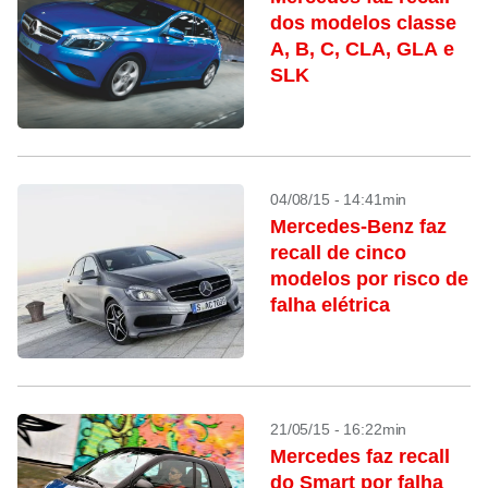
dos modelos classe
A, B, C, CLA, GLA e
SLK
04/08/15 - 14:41min
Mercedes-Benz faz
recall de cinco
modelos por risco de
falha elétrica
21/05/15 - 16:22min
Mercedes faz recall
do Smart por falha