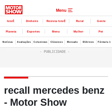
Menu
IstoÉ
Dinheiro
Revista IstoÉ
Rural
Gente
Planeta
Esportes
Menu
Mulher
Pet
Notícias
Avaliações
Colunistas
Clássicos
Mercado
Elétricos
Fórmula 1
recall mercedes benz
- Motor Show