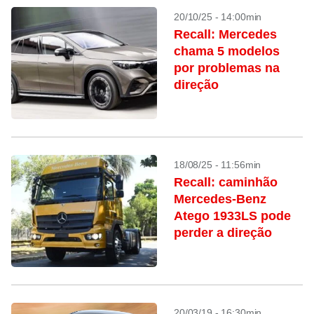
20/10/25 - 14:00min
Recall: Mercedes
chama 5 modelos
por problemas na
direção
18/08/25 - 11:56min
Recall: caminhão
Mercedes-Benz
Atego 1933LS pode
perder a direção
20/03/19 - 16:30min