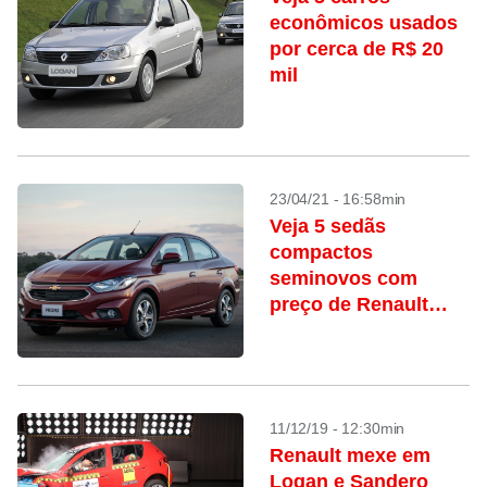
econômicos usados
por cerca de R$ 20
mil
23/04/21 - 16:58min
Veja 5 sedãs
compactos
seminovos com
preço de Renault
Kwid 0 km
11/12/19 - 12:30min
Renault mexe em
Logan e Sandero