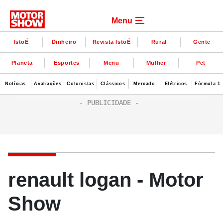
Menu
IstoÉ
Dinheiro
Revista IstoÉ
Rural
Gente
Planeta
Esportes
Menu
Mulher
Pet
Notícias
Avaliações
Colunistas
Clássicos
Mercado
Elétricos
Fórmula 1
renault logan - Motor
Show