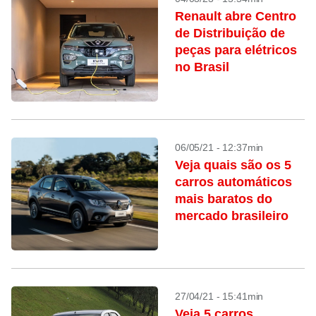
Renault abre Centro
de Distribuição de
peças para elétricos
no Brasil
06/05/21 - 12:37min
Veja quais são os 5
carros automáticos
mais baratos do
mercado brasileiro
27/04/21 - 15:41min
Veja 5 carros