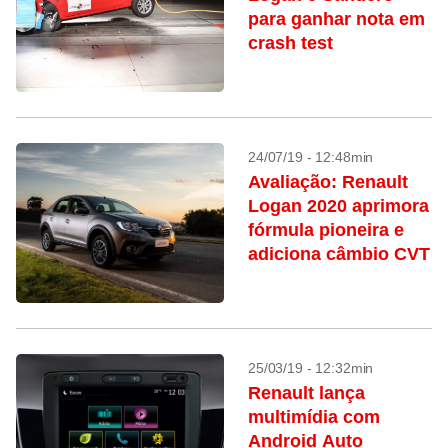
para ganhar nota em
crash test
24/07/19 - 12:48min
Avaliação: Renault
Logan 2020 aprimora
fórmula pioneira e
adiciona câmbio CVT
25/03/19 - 12:32min
Renault lança
multimídia com
Android Auto