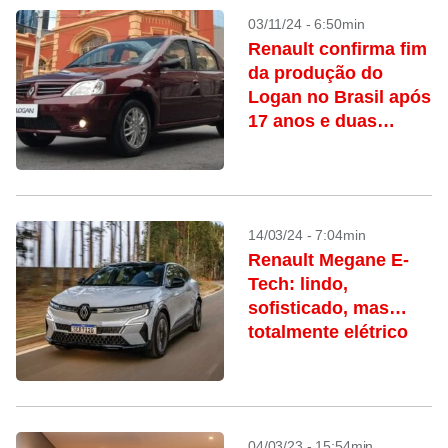
03/11/24 - 6:50min
Renault confirma fim
da produção do
Logan no Brasil após
17 anos e duas
gerações do sedã
14/03/24 - 7:04min
Renault Megane E-
Tech: lindo,
sofisticado, mas…
totalmente elétrico
04/03/23 - 15:54min