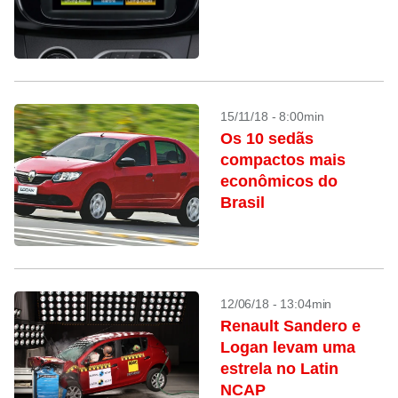
15/11/18 - 8:00min
Os 10 sedãs
compactos mais
econômicos do
Brasil
12/06/18 - 13:04min
Renault Sandero e
Logan levam uma
estrela no Latin
NCAP