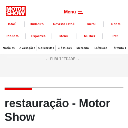
Menu
IstoÉ
Dinheiro
Revista IstoÉ
Rural
Gente
Planeta
Esportes
Menu
Mulher
Pet
Notícias
Avaliações
Colunistas
Clássicos
Mercado
Elétricos
Fórmula 1
restauração - Motor
Show