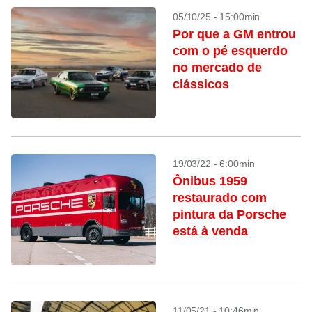
05/10/25 - 15:00min
Por que a GM entrou
com o pé esquerdo
no mercado de
clássicos
19/03/22 - 6:00min
Ônibus 1959
restaurado com
pintura da Porsche
está à venda
11/05/21 - 10:46min