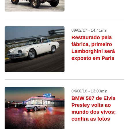
09/02/17 - 14:41min
Restaurado pela
fábrica, primeiro
Lamborghini será
exposto em Paris
04/08/16 - 13:00min
BMW 507 de Elvis
Presley volta ao
mundo dos vivos;
confira as fotos