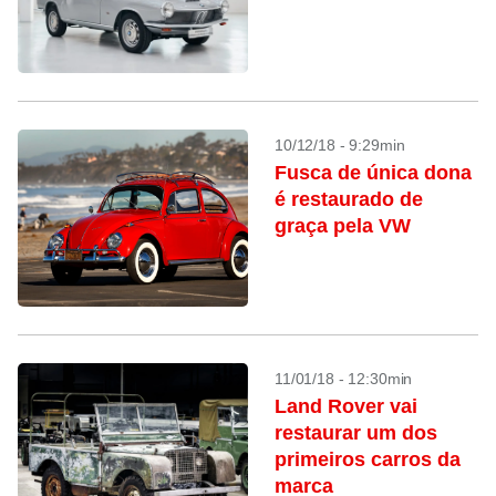
10/12/18 - 9:29min
Fusca de única dona
é restaurado de
graça pela VW
11/01/18 - 12:30min
Land Rover vai
restaurar um dos
primeiros carros da
marca