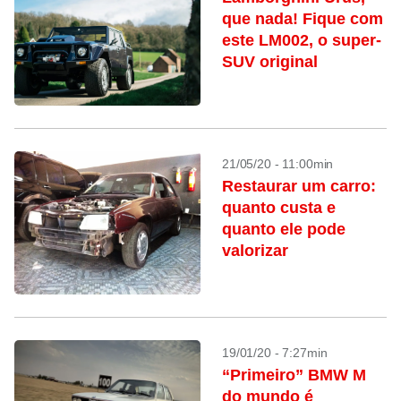
que nada! Fique com
este LM002, o super-
SUV original
21/05/20 - 11:00min
Restaurar um carro:
quanto custa e
quanto ele pode
valorizar
19/01/20 - 7:27min
“Primeiro” BMW M
do mundo é