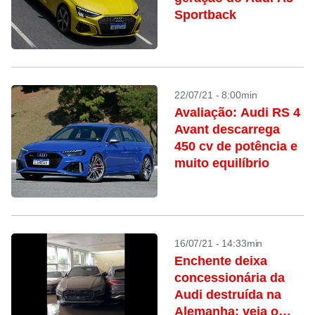
Sportback
22/07/21 - 8:00min
Avaliação: Audi RS 4
Avant descarrega
450 cv de potência e
muito equilíbrio
16/07/21 - 14:33min
Enchente deixa
concessionária da
Audi destruída na
Alemanha; veja o