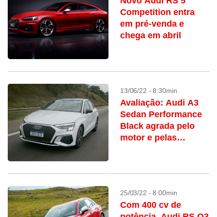
Novo Audi RS 5
Competition entra
em pré-venda e
chega em abril
13/06/22 - 8:30min
Avaliação: Audi A3
Sedan Performance
Black agrada pelo
motor e pelas
suspensões
25/03/22 - 8:00min
Com 400 cv de
potência, Audi RS Q3