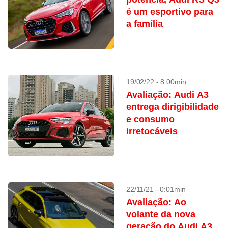
é um esportivo para
a família
19/02/22 - 8:00min
Avaliação: Audi A3
entrega dirigibilidade
e consumo
irretocáveis
22/11/21 - 0:01min
Avaliação: Ao
volante da nova
geração do Audi A3