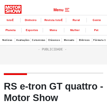
Menu
IstoÉ
Dinheiro
Revista IstoÉ
Rural
Gente
Planeta
Esportes
Menu
Mulher
Pet
Notícias
Avaliações
Colunistas
Clássicos
Mercado
Elétricos
Fórmula 1
RS e-tron GT quattro -
Motor Show