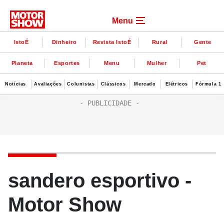
Menu
IstoÉ
Dinheiro
Revista IstoÉ
Rural
Gente
Planeta
Esportes
Menu
Mulher
Pet
Notícias
Avaliações
Colunistas
Clássicos
Mercado
Elétricos
Fórmula 1
sandero esportivo -
Motor Show