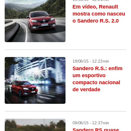
Em vídeo, Renault
mostra como nasceu
o Sandero R.S. 2.0
18/06/15 - 12:22min
Sandero R.S.: enfim
um esportivo
compacto nacional
de verdade
08/06/15 - 12:37min
Sandero RS quase