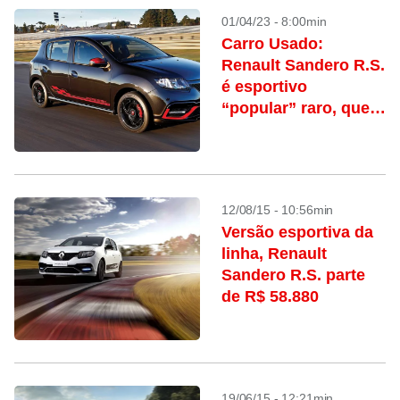
01/04/23 - 8:00min
Carro Usado:
Renault Sandero R.S.
é esportivo
“popular” raro, que
vai além da fantasia
12/08/15 - 10:56min
Versão esportiva da
linha, Renault
Sandero R.S. parte
de R$ 58.880
19/06/15 - 12:21min