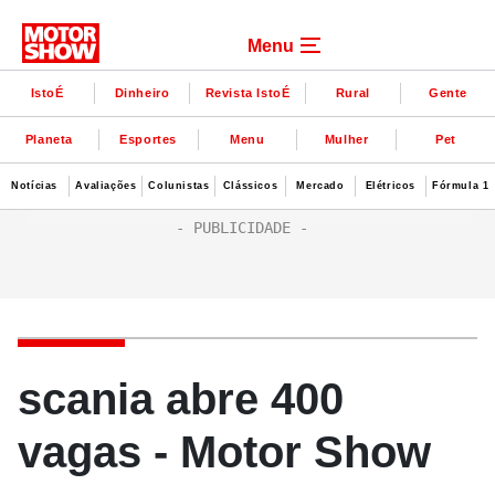
Menu
IstoÉ
Dinheiro
Revista IstoÉ
Rural
Gente
Planeta
Esportes
Menu
Mulher
Pet
Notícias
Avaliações
Colunistas
Clássicos
Mercado
Elétricos
Fórmula 1
scania abre 400
vagas - Motor Show