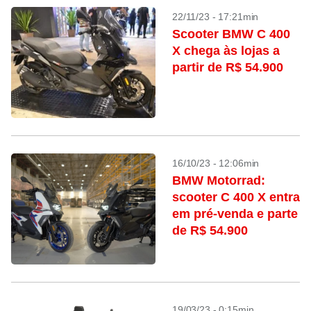
22/11/23 - 17:21min
Scooter BMW C 400
X chega às lojas a
partir de R$ 54.900
16/10/23 - 12:06min
BMW Motorrad:
scooter C 400 X entra
em pré-venda e parte
de R$ 54.900
19/03/23 - 0:15min