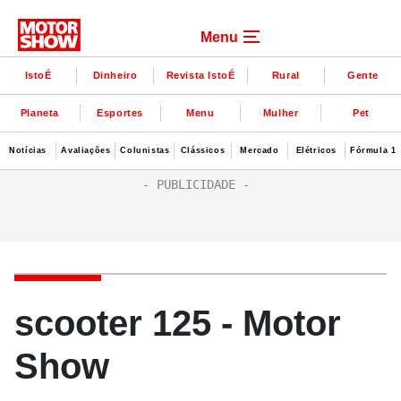
Menu
IstoÉ
Dinheiro
Revista IstoÉ
Rural
Gente
Planeta
Esportes
Menu
Mulher
Pet
Notícias
Avaliações
Colunistas
Clássicos
Mercado
Elétricos
Fórmula 1
scooter 125 - Motor
Show