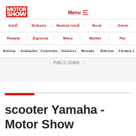
Menu
IstoÉ
Dinheiro
Revista IstoÉ
Rural
Gente
Planeta
Esportes
Menu
Mulher
Pet
Notícias
Avaliações
Colunistas
Clássicos
Mercado
Elétricos
Fórmula 1
scooter Yamaha -
Motor Show