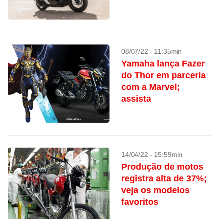
08/07/22 - 11:35min
Yamaha lança Fazer
do Thor em parceria
com a Marvel;
assista
14/04/22 - 15:59min
Produção de motos
registra alta de 37%;
veja os modelos
favoritos