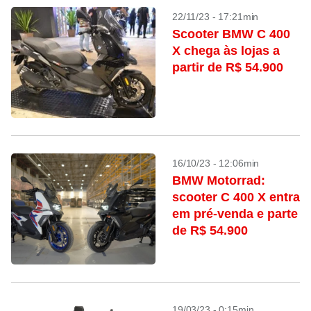
22/11/23 - 17:21min
Scooter BMW C 400
X chega às lojas a
partir de R$ 54.900
16/10/23 - 12:06min
BMW Motorrad:
scooter C 400 X entra
em pré-venda e parte
de R$ 54.900
19/03/23 - 0:15min