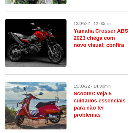
12/04/22 - 12:00min
Yamaha Crosser ABS
2023 chega com
novo visual; confira
19/03/22 - 14:00min
Scooter: veja 5
cuidados essenciais
para não ter
problemas