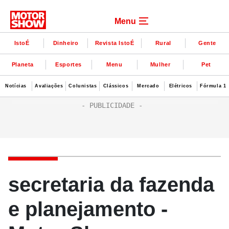
Menu
IstoÉ
Dinheiro
Revista IstoÉ
Rural
Gente
Planeta
Esportes
Menu
Mulher
Pet
Notícias
Avaliações
Colunistas
Clássicos
Mercado
Elétricos
Fórmula 1
secretaria da fazenda
e planejamento -