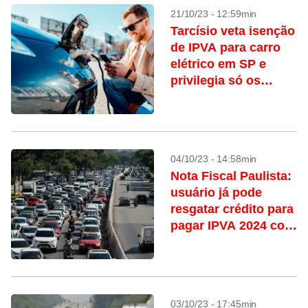
21/10/23 - 12:59min
Tarcísio veta isenção
de IPVA para carro
elétrico em SP e
privilegia só os
híbridos flex
04/10/23 - 14:58min
Nota Fiscal Paulista:
usuário já pode
resgatar crédito para
pagar IPVA 2024 com
abatimento
03/10/23 - 17:45min