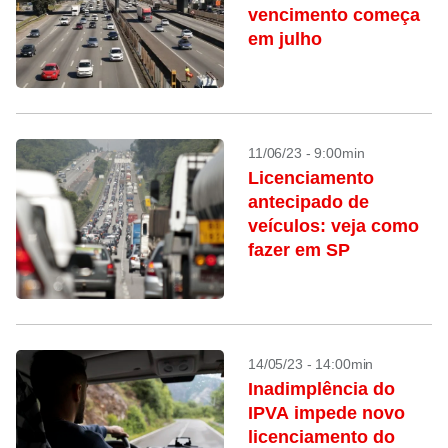
vencimento começa
em julho
11/06/23 - 9:00min
Licenciamento
antecipado de
veículos: veja como
fazer em SP
14/05/23 - 14:00min
Inadimplência do
IPVA impede novo
licenciamento do