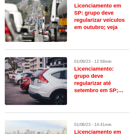
Licenciamento em
SP: grupo deve
regularizar veículos
em outubro; veja
01/09/23 - 12:58min
Licenciamento:
grupo deve
regularizar até
setembro em SP;
veja o calendário
01/08/23 - 14:41min
Licenciamento em