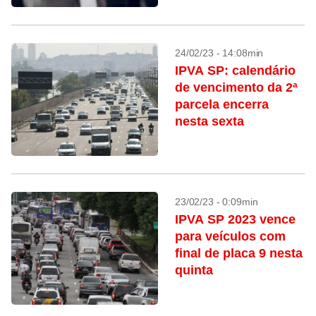
24/02/23 - 14:08min
IPVA SP: calendário
de vencimento da 2ª
parcela encerra
nesta sexta
23/02/23 - 0:09min
IPVA SP 2023 vence
para veículos com
final de placa 9 nesta
quinta