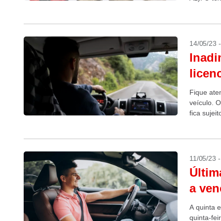
Proprieda
14/05/23 
Inadi
licen
Fique ate
veículo. 
fica sujei
11/05/23 
Últim
a ven
A quinta 
quinta-fei