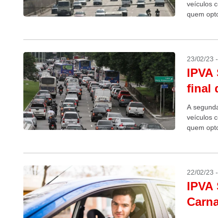
veículos c
quem opto
proprietári
23/02/23 
IPVA 
final
A segunda
veículos c
quem opto
proprietári
22/02/23 
IPVA 
Carna