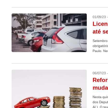
Neste caso
01/09/23 
Licen
até s
Setembro 
obrigatór
Paulo. Nes
06/07/23 
Refor
muda
Nesta quin
dos Deput
AL). O te