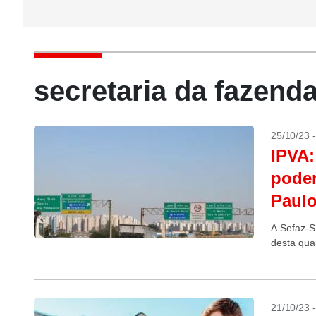
secretaria da fazend
25/10/23 
IPVA:
podem
Paul
A Sefaz-S
desta quar
21/10/23 