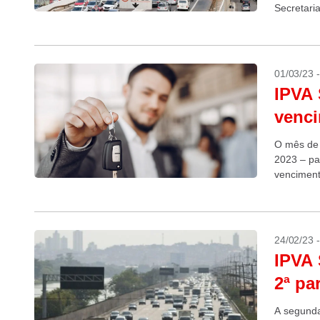
Secretari
01/03/23 
IPVA 
venci
O mês de 
2023 – pa
venciment
24/02/23 
IPVA 
2ª pa
A segunda