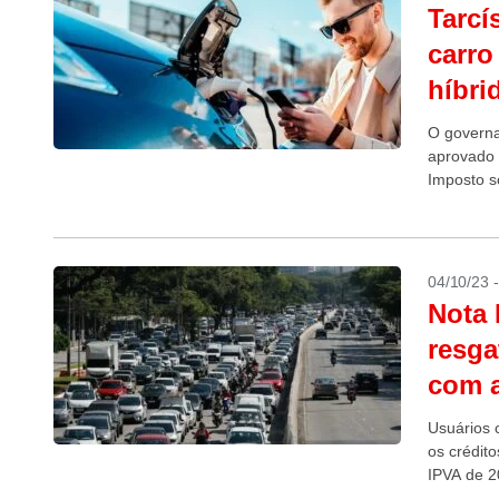
Tarcí
carro
híbri
O governa
aprovado 
Imposto s
elétricos.
04/10/23 
Nota 
resga
com 
Usuários 
os crédito
IPVA de 2
que os co