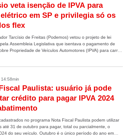
sio veta isenção de IPVA para
 elétrico em SP e privilegia só os
dos flex
dor Tarcísio de Freitas (Podemos) vetou o projeto de lei
pela Assembleia Legislativa que isentava o pagamento de
obre Propriedade de Veículos Automotores (IPVA) para carros
 O objetivo do projeto...
- 14:58min
Fiscal Paulista: usuário já pode
tar crédito para pagar IPVA 2024
abatimento
cadastrados no programa Nota Fiscal Paulista podem utilizar
s até 31 de outubro para pagar, total ou parcialmente, o
024 do seu veículo. Outubro é o único período do ano em
nsumidores podem utilizar seus créditos com essa finalidade.