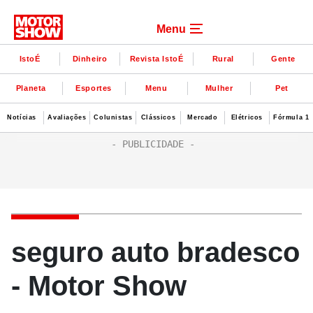
Menu
IstoÉ
Dinheiro
Revista IstoÉ
Rural
Gente
Planeta
Esportes
Menu
Mulher
Pet
Notícias
Avaliações
Colunistas
Clássicos
Mercado
Elétricos
Fórmula 1
seguro auto bradesco
- Motor Show