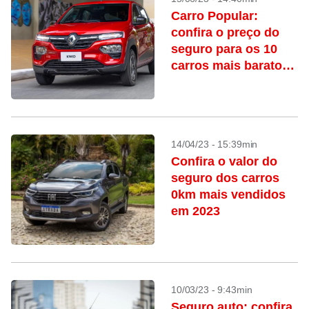
Carro Popular:
confira o preço do
seguro para os 10
carros mais baratos
do Brasil
14/04/23 - 15:39min
Confira o valor do
seguro dos carros
0km mais vendidos
em 2023
10/03/23 - 9:43min
Seguro auto: confira