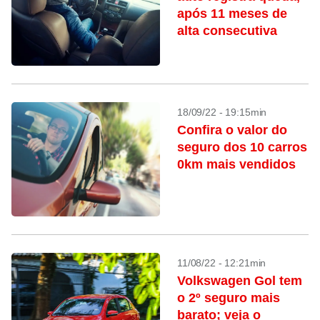
após 11 meses de
alta consecutiva
18/09/22 - 19:15min
Confira o valor do
seguro dos 10 carros
0km mais vendidos
11/08/22 - 12:21min
Volkswagen Gol tem
o 2º seguro mais
barato; veja o