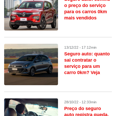
o preço do serviço
para os carros 0km
mais vendidos
13/12/22 - 17:12min
Seguro auto: quanto
sai contratar o
serviço para um
carro 0km? Veja
28/10/22 - 12:33min
Preço do seguro
auto registra queda,