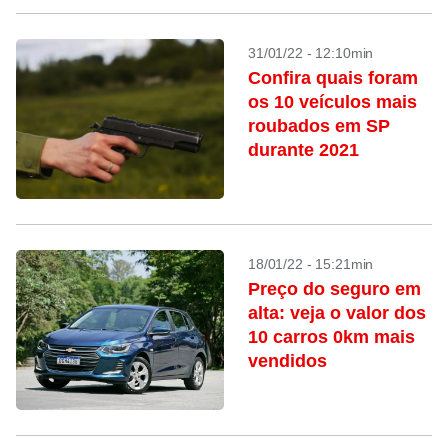
31/01/22 - 12:10min
Confira quais foram
os 10 veículos mais
roubados em SP
durante 2021
18/01/22 - 15:21min
Preço do seguro em
alta: veja o valor dos
10 carros 0km mais
vendidos