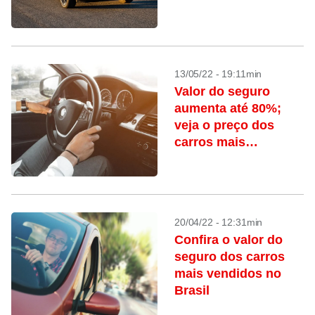
13/05/22 - 19:11min
Valor do seguro
aumenta até 80%;
veja o preço dos
carros mais
vendidos
20/04/22 - 12:31min
Confira o valor do
seguro dos carros
mais vendidos no
Brasil