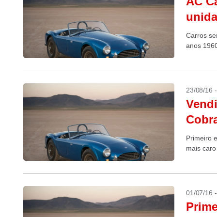
AC Ca
unida
Carros se
anos 1960,
23/08/16 
Vendi
Cobra
Primeiro 
mais caro
01/07/16 
Prime