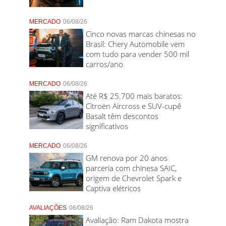
MERCADO
06/08/26
Cinco novas marcas chinesas no
Brasil: Chery Automobile vem
com tudo para vender 500 mil
carros/ano
MERCADO
06/08/26
Até R$ 25.700 mais baratos:
Citroën Aircross e SUV-cupê
Basalt têm descontos
significativos
MERCADO
06/08/26
GM renova por 20 anos
parceria com chinesa SAIC,
origem de Chevrolet Spark e
Captiva elétricos
AVALIAÇÕES
06/08/26
Avaliação: Ram Dakota mostra