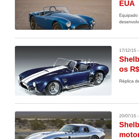
EUA
Equipado 
desenvolv
17/12/15 
Shelb
os R$
Réplica d
20/07/15 
Shelb
motor