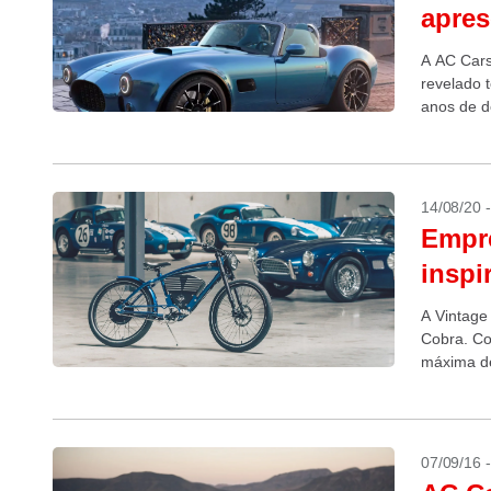
apres
A AC Cars
revelado 
anos de d
14/08/20 
Empre
inspi
A Vintage 
Cobra. Co
máxima d
07/09/16 