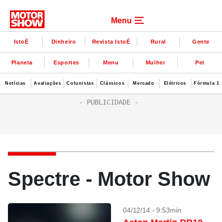
Menu
IstoÉ
Dinheiro
Revista IstoÉ
Rural
Gente
Planeta
Esportes
Menu
Mulher
Pet
Notícias
Avaliações
Colunistas
Clássicos
Mercado
Elétricos
Fórmula 1
Spectre - Motor Show
04/12/14 - 9:53min