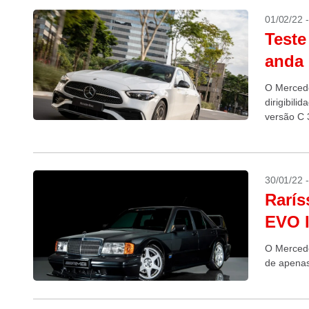
01/02/22 
Teste
anda 
O Mercede
dirigibil
versão C
30/01/22 
Rarís
EVO I
O Mercede
de apenas