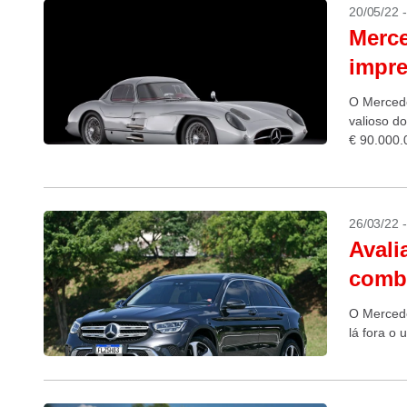
20/05/22 
Merce
impre
O Mercede
valioso d
€ 90.000.
26/03/22 
Avali
combi
O Mercede
lá fora o 