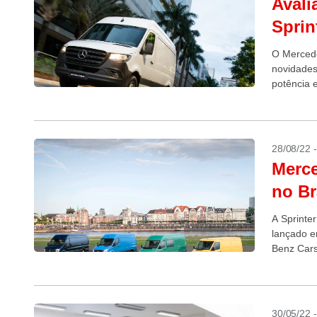
Avali
Sprin
O Mercede
novidades
potência 
28/08/22 
Merce
no Br
A Sprinte
lançado e
Benz Cars
30/05/22 