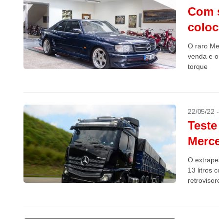
Com s
coloc
O raro Me
venda e o
torque
22/05/22 
Teste
Merce
O extrape
13 litros
retrovisor