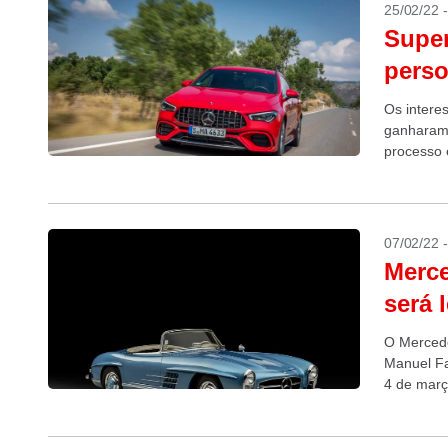
25/02/22 
Super
perso
Os intere
ganharam 
processo 
da compan
07/02/22 
Merce
será 
O Merced
Manuel Fa
4 de març