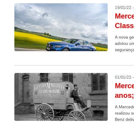
19/01/22 
Merce
Class
A nova ge
adotou um
segurança
01/01/22 
Merce
anos;
A Mercede
realizou 
Benz deli