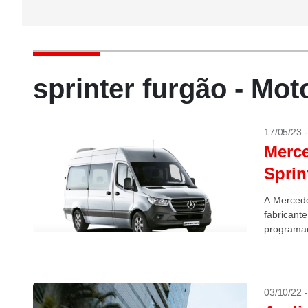
sprinter furgão - Mo
17/05/23 
Merce
Sprin
A Mercede
fabricant
programaç
3.701 uni
03/10/22 