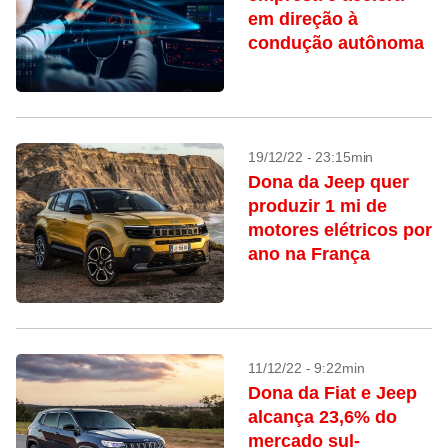
em direção à
condução autônoma
19/12/22 - 23:15min
Dona da Jeep quer
produzir 1 mi de
motores elétricos por
ano na França
11/12/22 - 9:22min
Dona da Fiat e Jeep
alcança 23,6% do
mercado sul-