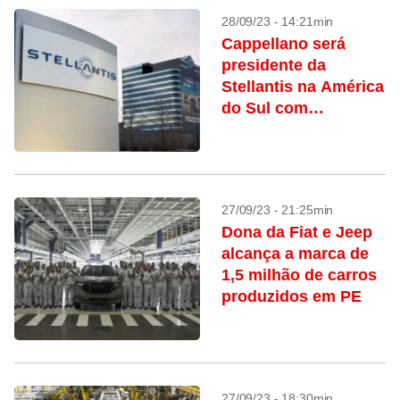
28/09/23 - 14:21min
Cappellano será
presidente da
Stellantis na América
do Sul com
promoção de Filosa
a CEO da Jeep
27/09/23 - 21:25min
Dona da Fiat e Jeep
alcança a marca de
1,5 milhão de carros
produzidos em PE
27/09/23 - 18:30min