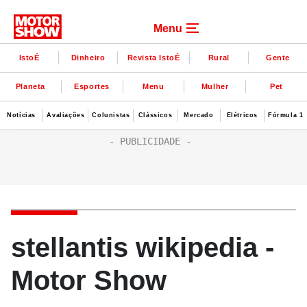
Menu
IstoÉ
Dinheiro
Revista IstoÉ
Rural
Gente
Planeta
Esportes
Menu
Mulher
Pet
Notícias
Avaliações
Colunistas
Clássicos
Mercado
Elétricos
Fórmula 1
stellantis wikipedia -
Motor Show