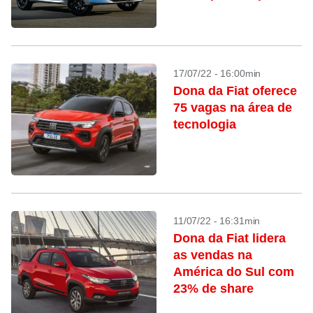
17/07/22 - 16:00min
Dona da Fiat oferece
75 vagas na área de
tecnologia
11/07/22 - 16:31min
Dona da Fiat lidera
as vendas na
América do Sul com
23% de share