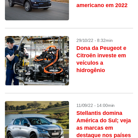
americano em 2022
29/10/22 - 8:32min
Dona da Peugeot e
Citroën investe em
veículos a
hidrogênio
11/09/22 - 14:00min
Stellantis domina
América do Sul; veja
as marcas em
destaque nos países