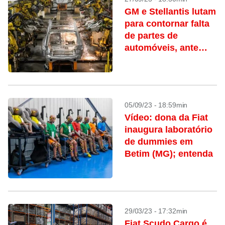
GM e Stellantis lutam
para contornar falta
de partes de
automóveis, ante
greve do UAW
05/09/23 - 18:59min
Vídeo: dona da Fiat
inaugura laboratório
de dummies em
Betim (MG); entenda
29/03/23 - 17:32min
Fiat Scudo Cargo é