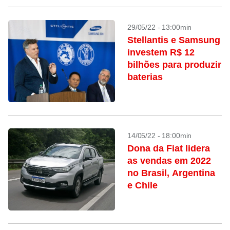
29/05/22 - 13:00min
Stellantis e Samsung
investem R$ 12
bilhões para produzir
baterias
14/05/22 - 18:00min
Dona da Fiat lidera
as vendas em 2022
no Brasil, Argentina
e Chile