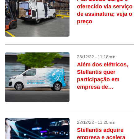
oferecido via serviço
de assinatura; veja o
preço
23/12/22 - 11:18min
Além dos elétricos,
Stellantis quer
participação em
empresa de
hidrogênio
22/12/22 - 11:25min
Stellantis adquire
empresa e acelera