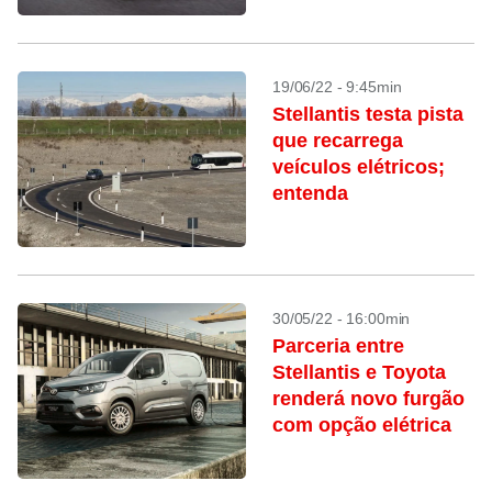
19/06/22 - 9:45min
Stellantis testa pista
que recarrega
veículos elétricos;
entenda
30/05/22 - 16:00min
Parceria entre
Stellantis e Toyota
renderá novo furgão
com opção elétrica