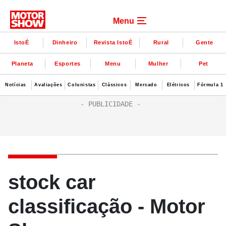
Menu
IstoÉ
Dinheiro
Revista IstoÉ
Rural
Gente
Planeta
Esportes
Menu
Mulher
Pet
Notícias
Avaliações
Colunistas
Clássicos
Mercado
Elétricos
Fórmula 1
stock car
classificação - Motor