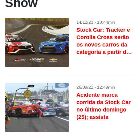
Show
14/12/23 - 18:44min
Stock Car: Tracker e
Corolla Cross serão
os novos carros da
categoria a partir de
2025
26/09/22 - 12:49min
Acidente marca
corrida da Stock Car
no último domingo
(25); assista