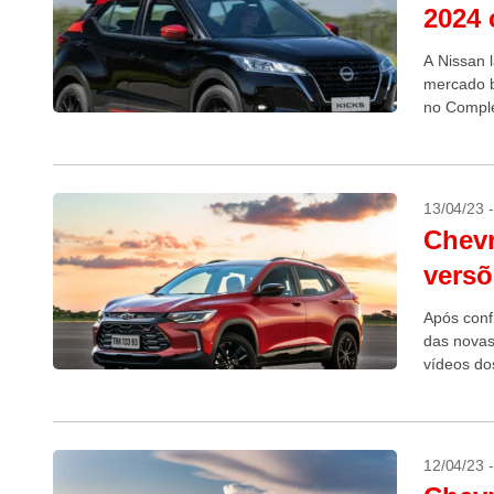
2024 
A Nissan l
mercado b
no Comple
comerciali
13/04/23 
Chevr
versõ
Após conf
das novas
vídeos do
Tracker Mi
12/04/23 