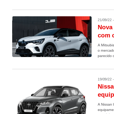
seu irmão 
21/09/22 
Nova 
com c
A Mitsubi
o mercado
parecido 
19/09/22 
Nissa
equip
A Nissan 
equipamen