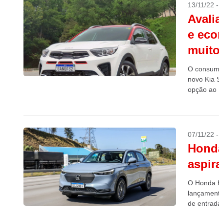
13/11/22 
Avali
e eco
muito
O consumo
novo Kia 
opção ao 
07/11/22 
Honda
aspir
O Honda H
lançament
de entrad