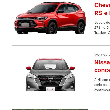
Chevr
RS e 
Depois de
Z71 no Br
Tracker. 
22/11/22 
Nissa
conce
A Nissan 
série espe
confirmou
preço? 13