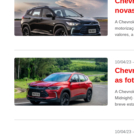
Chevr
novas
A Chevrol
motorizaç
valores, 
159.750. J
10/04/23 
Chevr
as fo
A Chevrol
Midnight)
breve est
10/04/23 