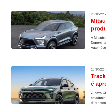
20/10/22 
Mitsu
produ
A Mitsubi
Denominad
Automóvel
Minh....
13/10/22 
Track
é ap
O novo Ch
estadunid
diferente