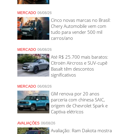
MERCADO
06/08/26
Cinco novas marcas no Brasil:
Chery Automobile vem com
tudo para vender 500 mil
carros/ano
MERCADO
06/08/26
Até R$ 25.700 mais baratos:
Citroën Aircross e SUV-cupê
Basalt têm descontos
significativos
MERCADO
06/08/26
GM renova por 20 anos
parceria com chinesa SAIC,
origem de Chevrolet Spark e
Captiva elétricos
AVALIAÇÕES
06/08/26
Avaliação: Ram Dakota mostra