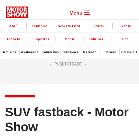
Menu
IstoÉ
Dinheiro
Revista IstoÉ
Rural
Gente
Planeta
Esportes
Menu
Mulher
Pet
Notícias
Avaliações
Colunistas
Clássicos
Mercado
Elétricos
Fórmula 1
SUV fastback - Motor
Show