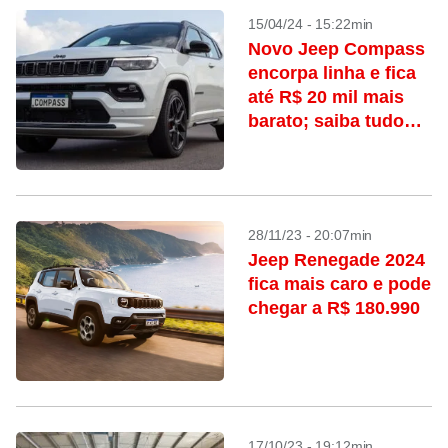
15/04/24 - 15:22min
Novo Jeep Compass
encorpa linha e fica
até R$ 20 mil mais
barato; saiba tudo
que mudou
28/11/23 - 20:07min
Jeep Renegade 2024
fica mais caro e pode
chegar a R$ 180.990
17/10/23 - 19:12min