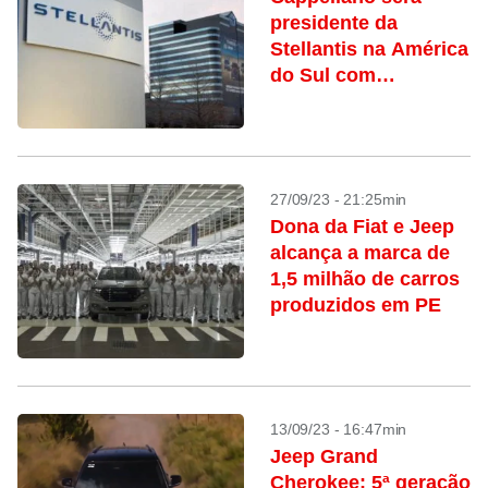
presidente da
Stellantis na América
do Sul com
promoção de Filosa
a CEO da Jeep
27/09/23 - 21:25min
Dona da Fiat e Jeep
alcança a marca de
1,5 milhão de carros
produzidos em PE
13/09/23 - 16:47min
Jeep Grand
Cherokee: 5ª geração