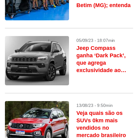
Betim (MG); entenda
05/09/23 - 18:07min
Jeep Compass
ganha ‘Dark Pack’,
que agrega
exclusividade ao
visual do SUV
13/08/23 - 9:50min
Veja quais são os
SUVs 0km mais
vendidos no
mercado brasileiro