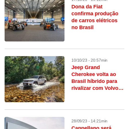
Dona da Fiat
confirma produção
de carros elétricos
no Brasil
10/10/23 - 20:57min
Jeep Grand
Cherokee volta ao
Brasil híbrido para
rivalizar com Volvo
XC90
28/09/23 - 14:21min
Cappellano será