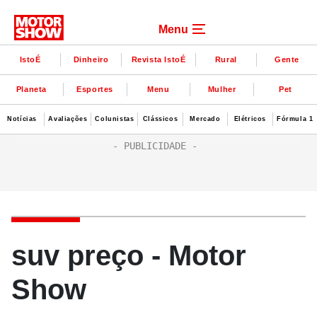
Menu
IstoÉ
Dinheiro
Revista IstoÉ
Rural
Gente
Planeta
Esportes
Menu
Mulher
Pet
Notícias
Avaliações
Colunistas
Clássicos
Mercado
Elétricos
Fórmula 1
suv preço - Motor
Show