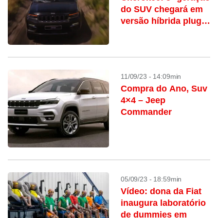
do SUV chegará em
versão híbrida plug-
in
11/09/23 - 14:09min
Compra do Ano, Suv
4×4 – Jeep
Commander
05/09/23 - 18:59min
Vídeo: dona da Fiat
inaugura laboratório
de dummies em