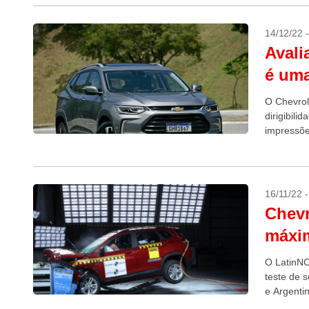
14/12/22 
Avali
é um
O Chevrol
dirigibili
impressõ
16/11/22 
Chevr
máxim
O LatinNC
teste de 
e Argenti
mas há um