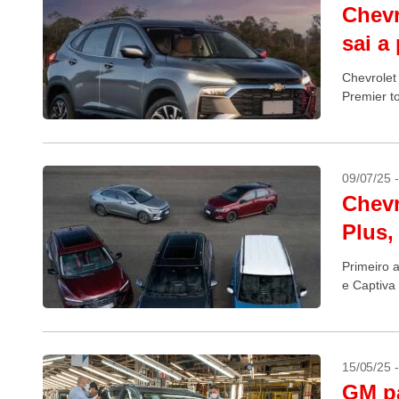
Chevr
sai a
Chevrolet
Premier t
09/07/25 
Chevr
Plus,
Primeiro a
e Captiva
15/05/25 
GM pa