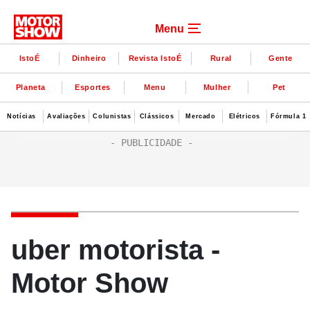
Menu
IstoÉ
Dinheiro
Revista IstoÉ
Rural
Gente
Planeta
Esportes
Menu
Mulher
Pet
Notícias
Avaliações
Colunistas
Clássicos
Mercado
Elétricos
Fórmula 1
uber motorista -
Motor Show