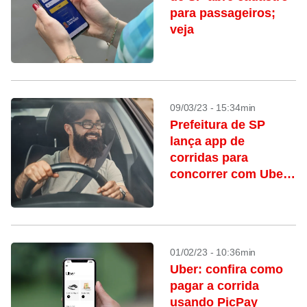
para passageiros;
veja
09/03/23 - 15:34min
Prefeitura de SP
lança app de
corridas para
concorrer com Uber
e 99
01/02/23 - 10:36min
Uber: confira como
pagar a corrida
usando PicPay