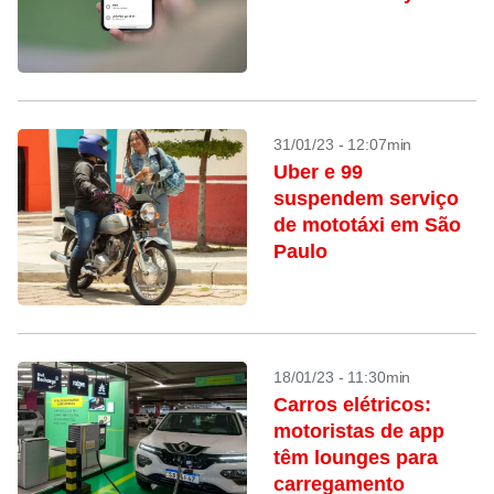
31/01/23 - 12:07min
Uber e 99
suspendem serviço
de mototáxi em São
Paulo
18/01/23 - 11:30min
Carros elétricos:
motoristas de app
têm lounges para
carregamento