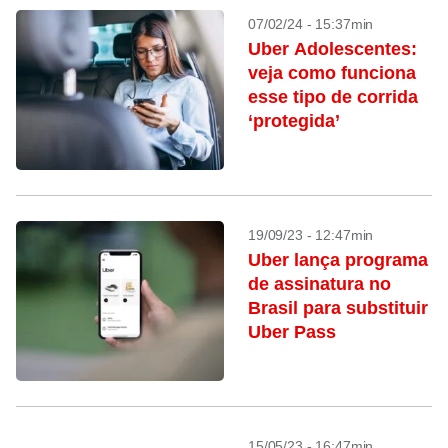
07/02/24 - 15:37min
Uber Adolescentes:
veja como funciona
esse tipo de corrida
‘protegida’
19/09/23 - 12:47min
Uber lança programa
de assinatura no
Brasil para substituir
Uber Pass
15/05/23 - 16:47min