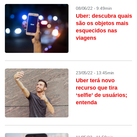
08/06/22 - 9:49min
Uber: descubra quais
são os objetos mais
esquecidos nas
viagens
23/05/22 - 13:45min
Uber terá novo
recurso que tira
‘selfie’ de usuários;
entenda