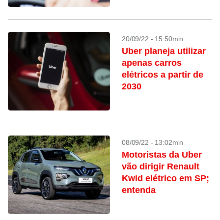
20/09/22 - 15:50min
Uber planeja utilizar
apenas carros
elétricos a partir de
2030
08/09/22 - 13:02min
Motoristas da Uber
vão dirigir Renault
Kwid elétrico em SP;
entenda