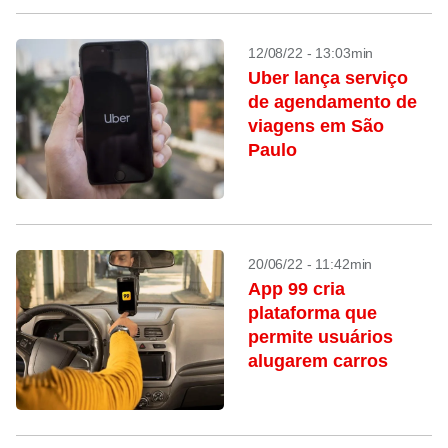
12/08/22 - 13:03min
Uber lança serviço
de agendamento de
viagens em São
Paulo
20/06/22 - 11:42min
App 99 cria
plataforma que
permite usuários
alugarem carros