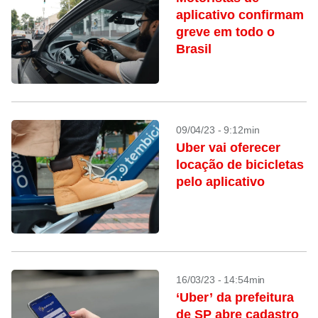
aplicativo confirmam
greve em todo o
Brasil
09/04/23 - 9:12min
Uber vai oferecer
locação de bicicletas
pelo aplicativo
16/03/23 - 14:54min
‘Uber’ da prefeitura
de SP abre cadastro