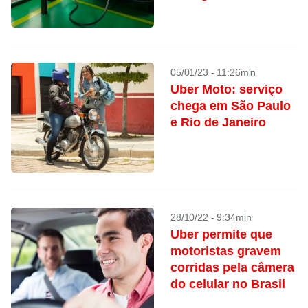
05/01/23 - 11:26min
Uber Moto: serviço
chega em São Paulo
e Rio de Janeiro
28/10/22 - 9:34min
Uber permite que
motoristas gravem
corridas pela câmera
do celular no Brasil