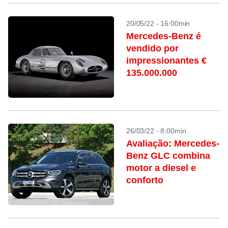
20/05/22 - 16:00min
Mercedes-Benz é
vendido por
impressionantes €
135.000.000
26/03/22 - 8:00min
Avaliação: Mercedes-
Benz GLC combina
motor a diesel e
conforto