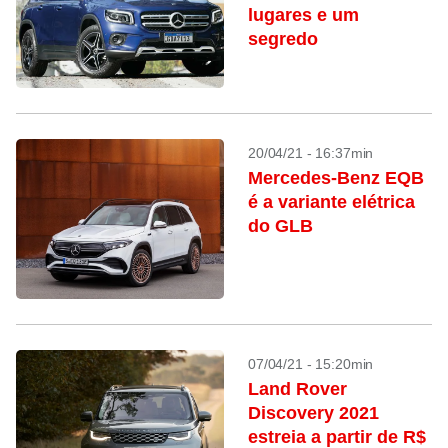
lugares e um
segredo
20/04/21 - 16:37min
Mercedes-Benz EQB
é a variante elétrica
do GLB
07/04/21 - 15:20min
Land Rover
Discovery 2021
estreia a partir de R$