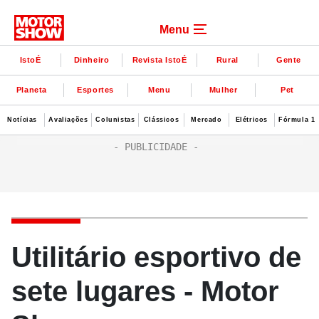
Menu
IstoÉ
Dinheiro
Revista IstoÉ
Rural
Gente
Planeta
Esportes
Menu
Mulher
Pet
Notícias
Avaliações
Colunistas
Clássicos
Mercado
Elétricos
Fórmula 1
Utilitário esportivo de
sete lugares - Motor