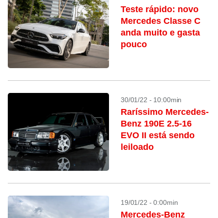
Teste rápido: novo
Mercedes Classe C
anda muito e gasta
pouco
30/01/22 - 10:00min
Raríssimo Mercedes-
Benz 190E 2.5-16
EVO II está sendo
leiloado
19/01/22 - 0:00min
Mercedes-Benz