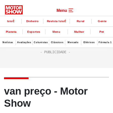
Menu
IstoÉ
Dinheiro
Revista IstoÉ
Rural
Gente
Planeta
Esportes
Menu
Mulher
Pet
Notícias
Avaliações
Colunistas
Clássicos
Mercado
Elétricos
Fórmula 1
van preço - Motor
Show