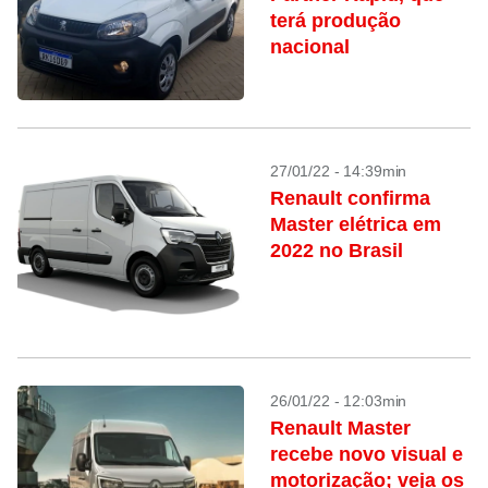
terá produção
nacional
27/01/22 - 14:39min
Renault confirma
Master elétrica em
2022 no Brasil
26/01/22 - 12:03min
Renault Master
recebe novo visual e
motorização; veja os