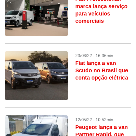
marca lança serviço
para veículos
comerciais
23/06/22 - 16:36min
Fiat lança a van
Scudo no Brasil que
conta opção elétrica
12/05/22 - 10:52min
Peugeot lança a van
Partner Rapid, que