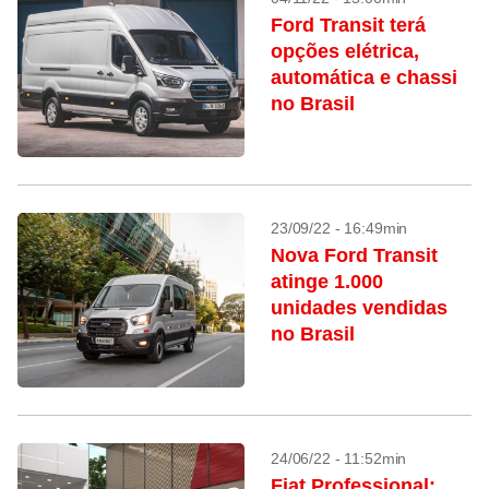
Ford Transit terá
opções elétrica,
automática e chassi
no Brasil
23/09/22 - 16:49min
Nova Ford Transit
atinge 1.000
unidades vendidas
no Brasil
24/06/22 - 11:52min
Fiat Professional: