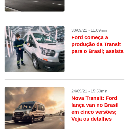
30/09/21 - 11:09min
Ford começa a
produção da Transit
para o Brasil; assista
24/09/21 - 15:50min
Nova Transit: Ford
lança van no Brasil
em cinco versões;
Veja os detalhes