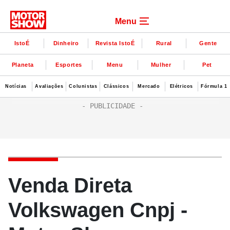
Menu
IstoÉ
Dinheiro
Revista IstoÉ
Rural
Gente
Planeta
Esportes
Menu
Mulher
Pet
Notícias
Avaliações
Colunistas
Clássicos
Mercado
Elétricos
Fórmula 1
Venda Direta
Volkswagen Cnpj -