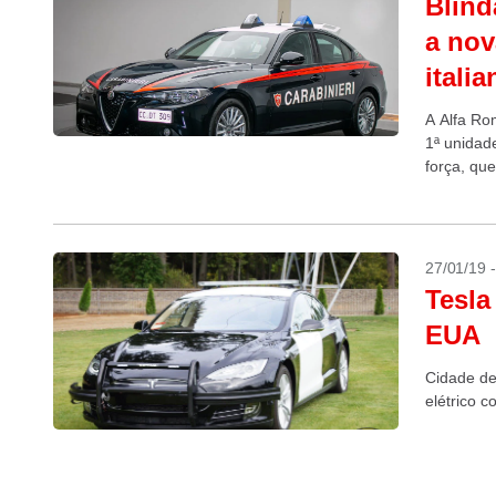
Blind
a nov
italia
A Alfa Ro
1ª unidad
força, que 
27/01/19 
Tesla
EUA
Cidade de 
elétrico c