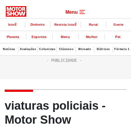
Menu
IstoÉ
Dinheiro
Revista IstoÉ
Rural
Gente
Planeta
Esportes
Menu
Mulher
Pet
Notícias
Avaliações
Colunistas
Clássicos
Mercado
Elétricos
Fórmula 1
viaturas policiais -
Motor Show