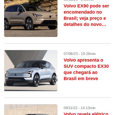
Volvo EX90 pode ser
encomendado no
Brasil; veja preço e
detalhes do novo
SUV
07/06/23 - 19:28min
Volvo apresenta o
SUV compacto EX30
que chegará ao
Brasil em breve
09/11/22 - 14:13min
Volvo revela elétrico