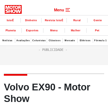
Menu
IstoÉ
Dinheiro
Revista IstoÉ
Rural
Gente
Planeta
Esportes
Menu
Mulher
Pet
Notícias
Avaliações
Colunistas
Clássicos
Mercado
Elétricos
Fórmula 1
Volvo EX90 - Motor
Show