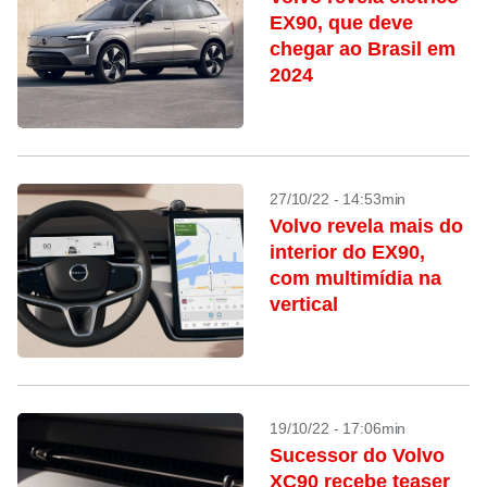
EX90, que deve
chegar ao Brasil em
2024
27/10/22 - 14:53min
Volvo revela mais do
interior do EX90,
com multimídia na
vertical
19/10/22 - 17:06min
Sucessor do Volvo
XC90 recebe teaser