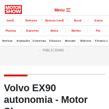
Menu
IstoÉ
Dinheiro
Revista IstoÉ
Rural
Gente
Planeta
Esportes
Menu
Mulher
Pet
Notícias
Avaliações
Colunistas
Clássicos
Mercado
Elétricos
Fórmula 1
Volvo EX90
autonomia - Motor