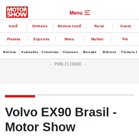
Menu
IstoÉ
Dinheiro
Revista IstoÉ
Rural
Gente
Planeta
Esportes
Menu
Mulher
Pet
Notícias
Avaliações
Colunistas
Clássicos
Mercado
Elétricos
Fórmula 1
Volvo EX90 Brasil -
Motor Show