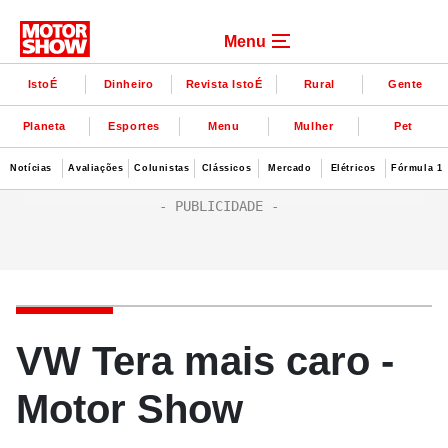
Menu
IstoÉ
Dinheiro
Revista IstoÉ
Rural
Gente
Planeta
Esportes
Menu
Mulher
Pet
Notícias
Avaliações
Colunistas
Clássicos
Mercado
Elétricos
Fórmula 1
VW Tera mais caro -
Motor Show