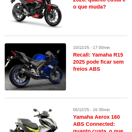
o que muda?
10/12/25 - 17:00min
Recall: Yamaha R15
2025 pode ficar sem
freios ABS
05/12/25 - 16:30min
Yamaha Aerox 160
ABS Connected:
quanto custa, o que