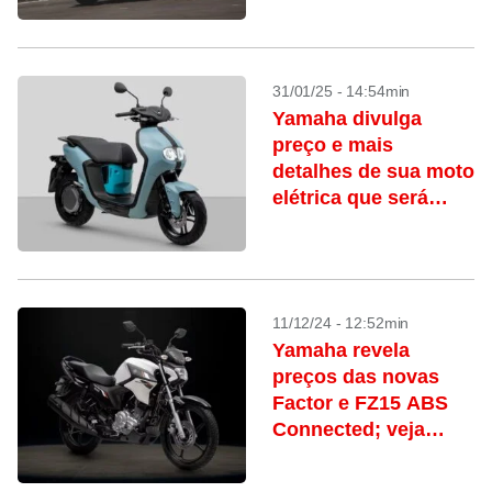
31/01/25 - 14:54min
Yamaha divulga
preço e mais
detalhes de sua moto
elétrica que será
vendida em fevereiro
11/12/24 - 12:52min
Yamaha revela
preços das novas
Factor e FZ15 ABS
Connected; veja
quando chegam às
lojas