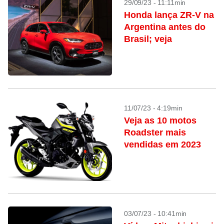
29/09/23 - 11:11min
Honda lança ZR-V na
Argentina antes do
Brasil; veja
11/07/23 - 4:19min
Veja as 10 motos
Roadster mais
vendidas em 2023
03/07/23 - 10:41min