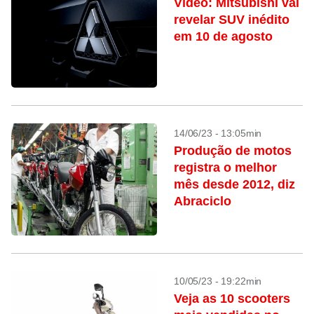
Vídeo: Mitsubishi vai
revelar SUV inédito
em 10 de agosto
14/06/23 - 13:05min
Produção de motos
registra o melhor
mês desde 2012, diz
Abraciclo
10/05/23 - 19:22min
Veja as 10 scooters