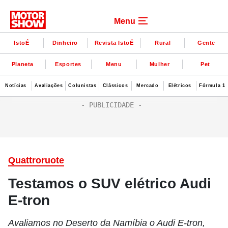
Menu
IstoÉ
Dinheiro
Revista IstoÉ
Rural
Gente
Planeta
Esportes
Menu
Mulher
Pet
Notícias
Avaliações
Colunistas
Clássicos
Mercado
Elétricos
Fórmula 1
Quattroruote
Testamos o SUV elétrico Audi
E-tron
Avaliamos no Deserto da Namíbia o Audi E-tron,