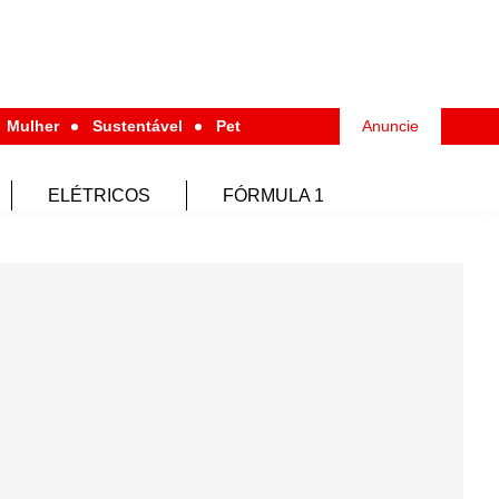
Mulher
Sustentável
Pet
Anuncie
ELÉTRICOS
FÓRMULA 1