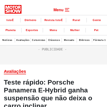
Menu
IstoÉ
Dinheiro
Revista IstoÉ
Rural
Gente
Planeta
Esportes
Menu
Mulher
Pet
Notícias
Avaliações
Colunistas
Clássicos
Mercado
Elétricos
Fórmula 1
Avaliações
Teste rápido: Porsche
Panamera E-Hybrid ganha
suspensão que não deixa o
carro inclinar