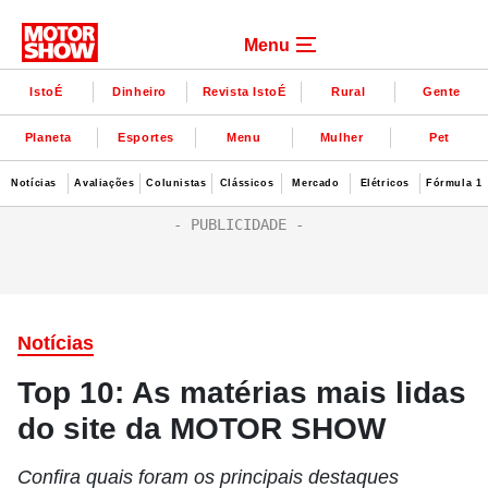
Menu
IstoÉ
Dinheiro
Revista IstoÉ
Rural
Gente
Planeta
Esportes
Menu
Mulher
Pet
Notícias
Avaliações
Colunistas
Clássicos
Mercado
Elétricos
Fórmula 1
Notícias
Top 10: As matérias mais lidas
do site da MOTOR SHOW
Confira quais foram os principais destaques