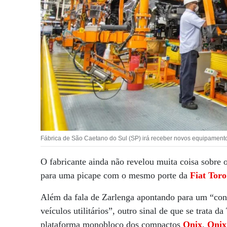
Fábrica de São Caetano do Sul (SP) irá receber novos equipament
O fabricante ainda não revelou muita coisa sobre
para uma picape com o mesmo porte da
Fiat Toro
Além da fala de Zarlenga apontando para um “con
veículos utilitários”, outro sinal de que se trata
plataforma monobloco dos compactos
Onix
,
Onix