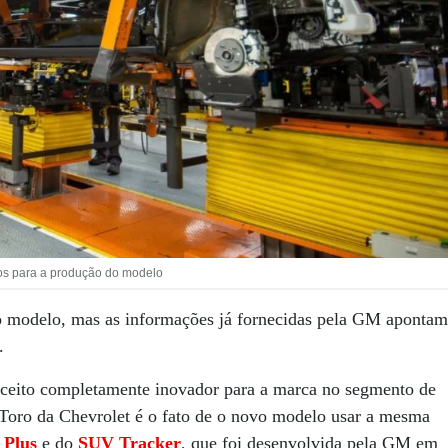
os para a produção do modelo
 o modelo, mas as informações já fornecidas pela GM apontam
.
ceito completamente inovador para a marca no segmento de
 da Toro da Chevrolet é o fato de o novo modelo usar a mesma
 Plus
e do
SUV
Tracker
, que foi desenvolvida pela GM em