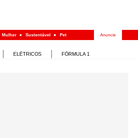
Mulher
Sustentável
Pet
Anuncie
ELÉTRICOS
FÓRMULA 1