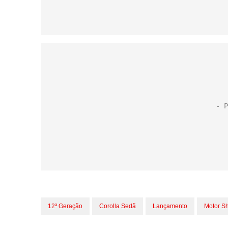
12ª Geração
Corolla Sedã
Lançamento
Motor S