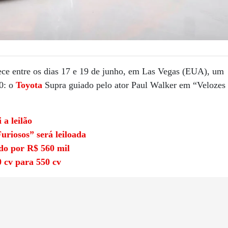
ece entre os dias 17 e 19 de junho, em Las Vegas (EUA), um
0: o
Toyota
Supra guiado pelo ator Paul Walker em “Velozes
 a leilão
uriosos” será leiloada
ido por R$ 560 mil
 cv para 550 cv