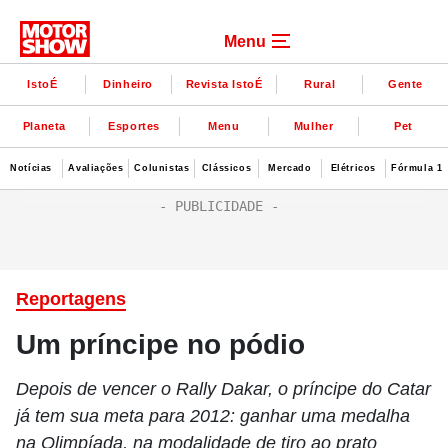
Menu
IstoÉ
Dinheiro
Revista IstoÉ
Rural
Gente
Planeta
Esportes
Menu
Mulher
Pet
Notícias
Avaliações
Colunistas
Clássicos
Mercado
Elétricos
Fórmula 1
Reportagens
Um príncipe no pódio
Depois de vencer o Rally Dakar, o príncipe do Catar
já tem sua meta para 2012: ganhar uma medalha
na Olimpíada, na modalidade de tiro ao prato