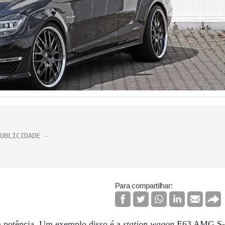
Para compartilhar:
potência. Um exemplo disso é a
station wagon
E63 AMG S-