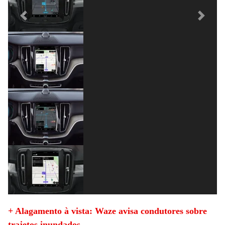
Previous
Next
+ Alagamento à vista: Waze avisa condutores sobre
trajetos inundados